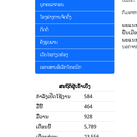
ປະ​ເທດ.
ບຸກຄະລາກອນ
ກົມອາຫາ
ໂຄງຮ່າງການຈັດຕັ້ງ
ພະແນກ
ຕິດຕໍ່
ພື້ນເມ
ພະແນກ
ຄັງຮູບພາບ
ນອກຈາກ​ນ
ເວັບໄຊກ່ຽວຂ້ອງ
ເອກະສານອີເລັກໂທຣນິກ
ສະຖິຕິຜູ້ເຂົ້າເບິ່ງ
ກໍາລັງເປີດໃຊ້ງານ
584
ມື້ນີ້
464
ມື້ວານ
928
ເດືອນນີ້
5,789
ເດືອນກ່ອນ
23,556