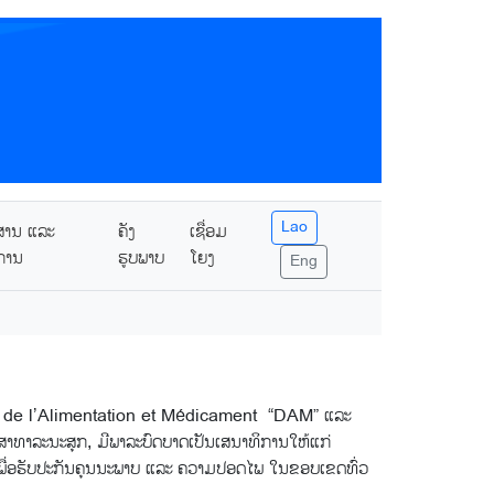
Lao
ສານ ແລະ
ຄັງ
ເຊື່ອມ
ການ
ຮູບພາບ
ໂຍງ
Eng
ement de l’Alimentation et Médicament “DAM” ແລະ
ລະນະ​ສຸກ,​ ມີ​ພາລະ​ບົດບາດ​ເປັນ​ເສນາ​ທິການໃຫ້ແກ່​
ເພື່ອຮັບປະກັນຄຸນນະພາບ ແລະ ຄວາມປອດໄພ ໃນຂອບ​ເຂດ​ທົ່ວ​