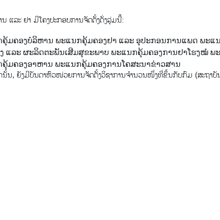
ນ ແລະ ຢາ ມີໂຄງປະກອບການຈັດຕັ້ງດັ່ງລຸ່ມນີ໊:
ຄຸ້ມຄອງບໍລິຫານ ພະແນກຄຸ້ມຄອງຢາ ແລະ ອຸປະກອນການແພດ ພະແນ
ືອງ ແລະ ຜະລິດຕະພັນເສີມສຸຂະພາບ ພະແນກຄຸ້ມຄອງການຢາໂຮງໝໍ ພະແ
ຄຸ້ມຄອງອາຫານ ພະແນກຄຸ້ມຄອງການໂຄສະນາຂ່າວສານ
ັ້ນ, ຍັງ​ມີ​ບັນດາ​ຫົວໜ່ວຍ​ການຈັດຕັ້ງວິຊາ​ການ​ຈຳນວນ​ໜຶ່ງທີ່​ຂຶ້ນກັບກົມ (ສະ​ຖາ