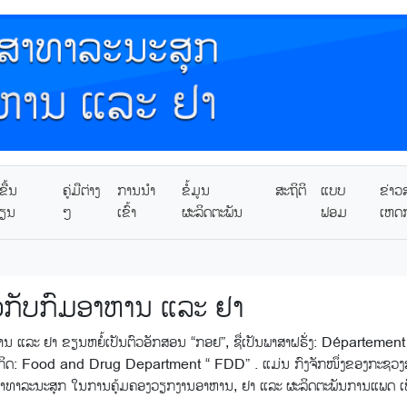
ື້ນ
ຄູ່ມືຕ່າງ
ການນໍາ
ຂໍ້ມູນ
ສະຖິຕິ
ແບບ
ຂ່າວ
ຽນ
ໆ
ເຂົ້າ
ຜະລິດຕະພັນ
ຟອມ
ເຫດ
ວກັບກົມອາຫານ ແລະ ຢາ
ນ ແລະ ຢາ ຂຽນຫຍໍ້ເປັນຕົວອັກສອນ “ກອຢ”, ​​ຊື່​​ເປັນ​ພາສາຝຣັ່ງ: Départ
ກິດ: Food and Drug Department “ FDD” . ແມ່ນ​ ​ກົງຈັກ​ໜຶ່ງຂອງ​ກະຊວງ​ສາທາ
າທາລະນະ​ສຸກ ​ໃນ​ການ​ຄຸ້ມ​ຄອງວຽກງານ​ອາ​ຫານ, ຢາ ແລະ ຜະລິດຕະພັນການແພດ​ 