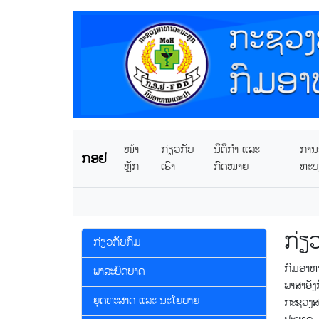
ໜ້າ
ກ່ຽວກັບ
ນິຕິກໍາ ແລະ
ການຂ
ກອຢ
ຫຼັກ
ເຮົາ
ກົດໝາຍ
ທະບ
ກ່ຽ
ກ່ຽວກັບກົມ
ກົມອາຫາ
ພາລະບົດບາດ
ພາສາອັງ
ຍຸດທະສາດ ແລະ ນະໂຍບາຍ
ກະຊວງ​ສ