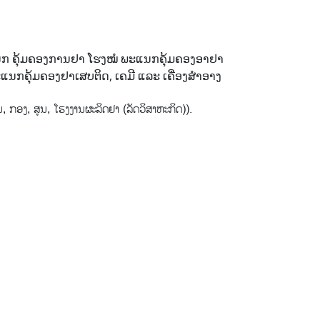
ກ ຄຸ້ມຄອງການຢາ ໂຮງໝໍ ພະແນກຄຸ້ມຄອງອາຢາ
ນກຄຸ້ມຄອງຢາເສບຕິດ, ເຄມີ ແລະ ເຄື່ອງສໍາອາງ
​ບັນ, ກອງ, ສູນ, ໂຮງງານຜະລິດຢາ (ລັດວິສາຫະກິດ)).