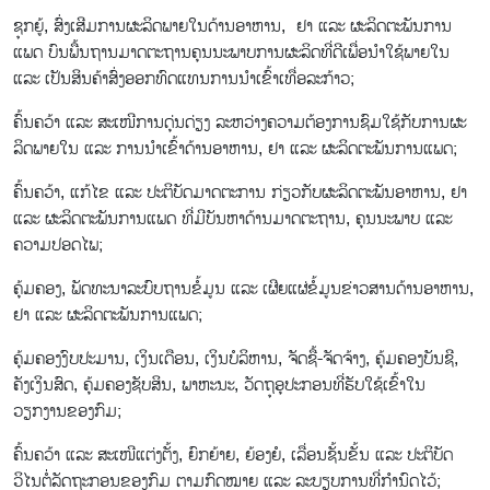
ຊຸກຍູ້, ສົ່ງ​ເສີມ​ການ​ຜະ​ລິດ​ພາຍ​ໃນ​ດ້ານ​ອາ​ຫານ, ຢາ ແລະ ຜະລິດຕະພັນການ
ແພດ ບົນພື້ນຖານ​ມາດຕະຖານຄຸນ​ນະ​ພາບ​​ການ​ຜະ​ລິດ​ທີ່​ດີ​ເພື່ອນຳໃຊ້ພາຍໃນ
ແລະ ​ເປັນ​ສິນ​ຄ້າ​ສົ່ງ​ອອກທົດ​ແທນ​ການ​ນຳ​ເຂົ້າ​ເທື່ອ​ລະ​ກ້າວ;
ຄົ້ນຄວ້າ ແລະ ສະເໜີການດຸ່ນ​ດ່ຽງ ລະ​ຫວ່າງ​ຄວາມ​ຕ້ອງ​ການ​ຊົມໃຊ້​ກັບການ​ຜະ​
ລິດພາຍໃນ ແລະ ການ​ນຳ​ເຂົ້າດ້ານ​ອາຫານ, ຢາ ແລະ ຜະລິດຕະພັນການແພດ;
​ຄົ້ນ​ຄວ້າ, ​ແກ້​ໄຂ ແລະ ປະຕິບັດມາດຕະການ ກ່ຽວກັບຜະລິດຕະພັນອາຫານ, ຢາ
ແລະ ຜະລິດຕະພັນການແພດ ທີ່ມີບັນຫາດ້ານມາດຕະຖານ, ຄຸນນະພາບ ແລະ
ຄວາມປອດໄພ;
ຄຸ້ມຄອງ, ພັດທະນາລະບົບຖານຂໍ້ມູນ ​ແລະ ​​​​​​ເຜີຍ​ແຜ່ຂໍ້​ມູນ​​ຂ່າວສານດ້ານອາຫານ,
ຢາ ແລະ ຜະ​ລິດ​ຕະ​ພັນ​ການ​ແພດ;
ຄຸ້ມຄອງງົບປະມານ, ເງິນເດືອນ, ເງິນບໍລິຫານ, ຈັດຊື້-ຈັດຈ້າງ, ຄຸ້ມຄອງບັນຊີ,
ຄັງເງິນສົດ, ຄຸ້ມຄອງຊັບສິນ, ພາຫະນະ, ວັດຖຸອຸປະກອນທີ່ຮັບໃຊ້ເຂົ້າໃນ
ວຽກງານຂອງກົມ;
ຄົ້ນຄວ້າ ແລະ ສະເໜີແຕ່ງຕັ້ງ, ຍົກຍ້າຍ, ຍ້ອງຍໍ, ເລື່ອນຊັ້ນຂັ້ນ ແລະ ປະຕິບັດ
ວິໄນຕໍ່ລັດຖະກອນຂອງກົມ ຕາມກົດໝາຍ ແລະ ລະບຽບການທີ່ກຳນົດໄວ້;