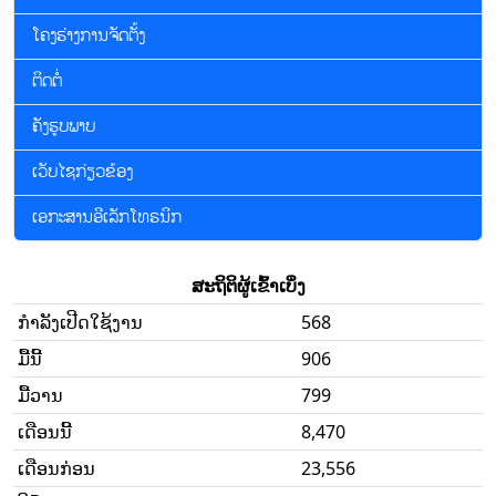
ໂຄງຮ່າງການຈັດຕັ້ງ
ຕິດຕໍ່
ຄັງຮູບພາບ
ເວັບໄຊກ່ຽວຂ້ອງ
ເອກະສານອີເລັກໂທຣນິກ
ສະຖິຕິຜູ້ເຂົ້າເບິ່ງ
ກໍາລັງເປີດໃຊ້ງານ
568
ມື້ນີ້
906
ມື້ວານ
799
ເດືອນນີ້
8,470
ເດືອນກ່ອນ
23,556