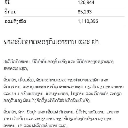
ປີນີ້
126,944
ປີກ່ອນ
85,293
ລວມທັງໝົດ
1,110,396
ພາລະບົດບາດຂອງກົມອາຫານ ແລະ ຢາ
ປະຕິບັດກົດໝາຍ, ນິຕິກໍາອື່ນຂອງຂັ້ນເທິງ ແລະ ນິຕິກໍາຕ່າງໆຂອງກະຊວງ
ສາທາລະນະສຸກ;
ຄົ້ນຄວ້າ, ເຊື່ອມຊຶມ, ຜັນຂະຫຍາຍແນວທາງນະໂຍບາຍຂອງພັກ ແລະ
ລັດຖະບານ, ແຜນຍຸດທະສາດປະຕິຮູບສາທາລະນະສຸກ ກ່ຽວກັບວຽກງານອາຫານ
ແລະ ຢາ ມາເປັນແຜນງານ, ແຜນງານຍ່ອຍ, ໂຄງການ ແລະ ກິດຈະກໍາ ລະອຽດ
ຂອງຕົນເອງ ພ້ອມທັງຈັດຕັ້ງປະຕິບັດໃຫ້ປະກົດຜົນເປັນຈິງ;
ຄົ້ນ​ຄວ້າ, ສ້າງ, ປັບປຸງ ແລະ ເຜີຍແຜ່ ກົດ​ໝາຍ, ນິຕິກຳ, ນະ​ໂຍ​ບາຍ, ມາດ​ຕະ​
ຖານ​-ເຕັກ​ນິກ ແລະ ລະ​ບຽບການຕ່າງໆ ທີ່​ກ່ຽວຂ້ອງກັບ​ຂົງເຂດວຽກ​ງານ​
ອາຫານ, ຢາ ແລະ ຜະລິດຕະພັນການແພດ​;