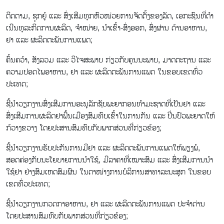
ຕິດ​ຕາມ, ຊຸກຍູ້ ແລະ ສົ່ງ​ເສີມທຸກ​ຫົວ​ໜ່ວຍ​ການ​ຈັດ​ຕັ້ງ​ຂອງ​ລັດ, ເອ​ກະ​ຊົນ​ທີ່​ດຳ​
ເນີນ​ທຸ​ລະ​ກິດການຜະລິດ, ຈຳໜ່າຍ, ນຳເຂົ້າ-ສົ່ງອອກ, ສົ່ງຜ່ານ ດ້ານ​ອາ​ຫານ, ​
ຢາ ແລະ ຜະ​ລິດ​ຕະ​ພັນ​ການ​ແພດ;
ຄົ້ນຄວ້າ, ສັງລວມ ​ແລະ ວິໄຈສະພາບ ກ່ຽວກັບຄຸນ​ນະພາ​ບ, ມາດຕະຖານ ແລະ
ຄວາມ​ປອດ​ໄພອາຫານ, ຢາ ແລະ ຜະລິດຕະພັນການແພດ ໃນຂອບເຂດທົ່ວ
ປະເທດ;
ຊີ້ນຳວຽກງານສົ່ງເສີມການອະນຸລັກ​ຊັບ​ພະ​ຍາ​ກອນທຳ​ມະ​ຊາດ​ທີ່​ເປັນ​ຢາ ແລະ
ສົ່ງເສີມການຜະລິດຢາພື້ນເມືອງສົມທົບເຂົ້າໃນການ​ກັນ​ ແລະ ປິ່ນ​ປົວ​ພະ​ຍາດໃຫ້
ກ້ວາງຂວາງ ໂດຍປະສານສົມທົບກັບພາກສ່ວນທີ່ກ່ຽວຂ້ອງ;
ຊີ້ນຳວຽກງານຮັບປະກັນການມີຢາ ແລະ ຜະ​ລິດ​ຕະ​ພັນ​ການ​ແພດໃຫ້ພຽງພໍ,
ສອດຄ່ອງກັບນະໂຍບາຍການນຳໃຊ້, ມີລາຄາທີ່ເໝາະສົມ ແລະ ສົ່ງເສີມການນໍາ
ໃຊ້ຢາ ຢ່າງສົມເຫດສົມຜົນ ໃນຕາໜ່າງການບໍລິການສາທາລະນະສຸກ ໃນ​ຂອບ​
ເຂດ​ທົ່ວ​ປະ​ເທດ;
ຊີ້ນຳວຽກງານກວດກາອາຫານ, ຢາ ແລະ ຜະລິດຕະພັນການແພດ ປະຈໍາດ່ານ
ໂດຍປະສານສົມທົບກັບພາກສ່ວນທີ່ກ່ຽວຂ້ອງ;