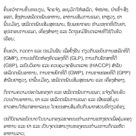
ຄົ້ນຄວ້າການຂຶ້ນ​ທະບຽນ, ຈົດແຈ້ງ, ອະນຸມັດ​ໃຫ້​ຜະລິດ, ຈຳ​ໜ່າຍ, ນຳ​ເຂົ້າ-ສົ່ງ​
ອອກ, ສົ່ງຜ່ານ​ຜະລິດ​ຕະພັນ​ອາຫານ, ອາຫານເສີມການແພດ, ຢາຫຼວງ, ຢາ
ພື້ນເມືອງ, ຜະລິດຕະພັນເສີມສຸຂະພາບ, ຊັບພະຍາກອນ ທຳມະຊາດທີ່ເປັນຢາ,
ອຸປະກອນ​ການ​ແພດ, ເຄື່ອງສຳອາງ ແລະ ວັດຖຸ​ເຄມີອັນຕະລາຍ​ທີ່ໃຊ້​ໃນ​ຄົວ​
ເຮືອນ;
ຄົ້ນຄວ້າ, ກວດກາ ແລະ ປະເມີນຜົນ ເພື່ອຢັ້ງຢືນ ກ່ຽວກັບລະບົບການຜະລິດທີ່ດີ
(GMP), ການປະຕິບັດຫ້ອງທົດລອງທີ່ດີ (GLP), ການເກັບຮັກສາທີ່ດີ
(GSP), ລະບົບວິເຄາະ ແລະ ຄວບຄຸມຈຸດອັນຕະລາຍ (HACCP) ສໍາລັບ
ຜະລິດຕະພັນອາຫານ, ການຂາຍຍົກທີ່ດີ (GWP), ການຂາຍຍ່ອຍທີ່ດີ (GPP)
ສໍາລັບຢາຫຼວງ, ຢາພື້ນເມືອງ, ຜະລິດຕະພັນເສີມສຸຂະພາບ ແລະ ເຄື່ອງສໍາອາງ;
ຕິດຕາມຄວາມປອດໄພຂອງຢາ ແລະ ຜະລິດຕະພັນການແພດ; ແຈ້ງເຕືອນຮີບ
ດ່ວນດ້ານອາຫານ, ຢາ ແລະ ຜະລິດຕະພັນການແພດ ແລະ ເຜີຍແຜ່ຂໍ້ມູນ
ຂ່າວສານໃຫ້ແກ່ສາທາລະນະ ໂດຍປະສານສົມທົບກັບພາກສ່ວນທີ່ກ່ຽວຂ້ອງ;
ປະຕິບັດພາລະບົດບາດໃນນາມກອງເລຂາຄະນະກຳມະການແຫ່ງຊາດເພື່ອຄຸ້ມຄອງ
ອາຫານ ແລະ ຢາ ແລະ ເປັນຈຸດປະສານງານຂອງຄະນະກຳມະການກົດລະຫັດ
ອາຫານລາວ;