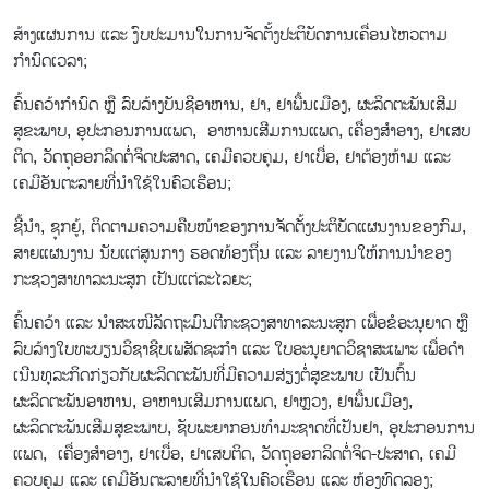
ສ້າງແຜນການ ແລະ ງົບປະມານໃນການຈັດຕັ້ງປະຕິບັດການເຄື່ອນໄຫວຕາມ
ກຳນົດເວລາ;
ຄົ້ນຄວ້າ​ກຳນົດ ຫຼື ລົບລ້າງ​ບັນ​ຊີ​ອາ​ຫານ, ຢາ, ຢາພື້ນເມືອງ, ຜະລິດຕະພັນເສີມ
ສຸຂະພາບ, ອຸປະກອນການແພດ, ອາ​ຫານ​ເສີມ​ການ​ແພດ, ເຄື່ອງ​ສຳ​ອາງ, ຢາ​ເສບ​
ຕິດ, ວັດ​ຖຸ​ອອກ​ລິດ​ຕໍ່ຈິດ​ປະ​ສາດ, ເຄ​ມີ​ຄວບ​ຄຸມ, ຢາ​ເບື່ອ, ຢາ​ຕ້ອງ​ຫ້າມ ແລະ ​
ເຄມີອັນຕະລາຍ​ທີ່​ນໍາ​ໃຊ້​ໃນ​ຄົວ​ເຮືອນ;
ຊີ້ນໍາ, ຊຸກຍູ້, ຕິດຕາມຄວາມຄືບໜ້າຂອງການຈັດຕັ້ງປະຕິບັດແຜນງານຂອງກົມ,
ສາຍແຜນງານ ນັບແຕ່ສູນກາງ ຮອດທ້ອງຖິ່ນ ແລະ ລາຍງານໃຫ້ການນໍາຂອງ
ກະຊວງສາທາລະນະສຸກ ເປັນແຕ່ລະໄລຍະ;
ຄົ້ນ​ຄວ້າ ແລະ ນຳສະເໜີລັດຖະມົນຕີກະຊວງສາທາລະນະສຸກ ເພື່ອຂໍອະນຸຍາດ ຫຼື
ລົບ​ລ້າງ​ໃບ​ທະບຽນ​ວິຊາຊີບເພສັດຊະກຳ ແລະ ໃບອະນຸຍາດວິຊາສະເພາະ ເພື່ອດໍາ
ເນີນທຸລະກິດກ່ຽວກັບຜະລິດຕະພັນທີ່ມີຄວາມສ່ຽງຕໍ່ສຸຂະພາບ ເປັນຕົ້ນ ​
ຜະລິດຕະພັນອາ​ຫານ, ອາຫານເສີມການແພດ, ຢາຫຼວງ, ຢາພື້ນເມືອງ,
ຜະລິດຕະພັນເສີມສຸຂະພາບ, ຊັບພະຍາກອນທຳມະຊາດທີ່ເປັນຢາ, ອຸປະກອນການ
ແພດ, ເຄື່ອງສຳອາງ, ຢາເບື່ອ, ຢາ​ເສບ​ຕິດ, ວັດຖຸ​ອອກ​ລິດ​ຕໍ່​ຈິດ-​ປະສາດ, ​ເຄມີ
ຄວບ​ຄຸມ ແລະ ເຄມີອັນຕະລາຍ​ທີ່​ນໍາ​ໃຊ້​ໃນ​ຄົວ​ເຮືອນ ແລະ ຫ້ອງທົດລອງ​;