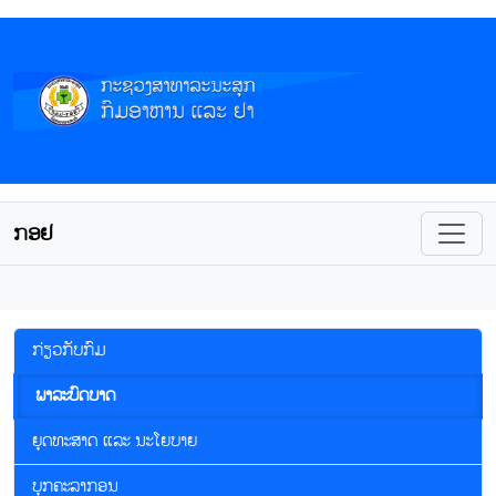
ກອຢ
ກ່ຽວກັບກົມ
ພາລະບົດບາດ
ຍຸດທະສາດ ແລະ ນະໂຍບາຍ
ບຸກຄະລາກອນ