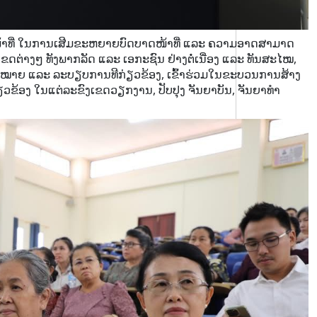
າດໜ້າທີ່ ໃນການເສີມຂະຫຍາຍບົດບາດໜ້າທີ່ ແລະ ຄວາມອາດສາມາດ
ຂດຕ່າງໆ ທັງພາກລັດ ແລະ ເອກະຊົນ ຢ່າງຕໍ່ເນື່ອງ ແລະ ທັນສະໄໝ,
ົດໝາຍ ແລະ ລະບຽບການທີກ່ຽວຂ້ອງ, ເຂົ້າຮ່ວມໃນຂະບວນການສ້າງ
ຽວຂ້ອງ ໃນແຕ່ລະຂົງເຂດວຽກງານ, ປັບປຸງ ຈັນຍາບັນ, ຈັນຍາທໍາ