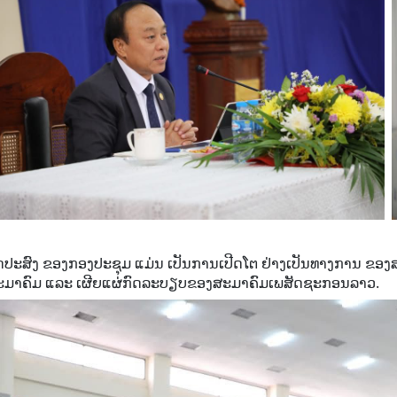
ດປະສົງ ຂອງກອງປະຊຸມ ແມ່ນ ເປັນການເປີດໂຕ ຢ່າງເປັນທາງການ ຂອງສະ
ະມາຄົມ ແລະ ເຜີຍແຜ່ກົດລະບຽບຂອງສະມາຄົມເພສັດຊະກອນລາວ.