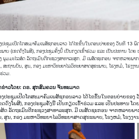
ງປະຊຸມເປີດໂຕສະມາຄົມເພສັຊກອນລາວ ໄດ້ໄຂຂຶ້ນໃນຕອນບ່າຍຂອງ ວັນທີ 13 ພຶ
ະພາບ (ເຂດດົງໂພສີ), ກອງປະຊຸມຄັ້ງນີ້ ເປັນກຽດເຂົ້າຮ່ວມ ແລະ ເປັນປະທານ ໂດ
ງ ພູມມະໄລສ້ດ ລັດຖະມົນຕີກະຊວງສາທາລະສຸກ. ມີ ເພສັດຊະກອນ ຈາກຫລາຍພາກສ່
, ສະຖານບັນ, ສູນ, ກອງ ມະຫາວິທະຍາໄລວິທະຍາສາດສຸຂະພາບ, ໂຮງຫມໍ, ໂຮງງານຜະລ
້າຮ່ວມ.
ດຂ່າວໂດຍ: ດຣ. ສຸກສົມຄວນ ຈັນທະມາດ
ອງປະຊຸມເປີດໂຕສະມາຄົມເພສັຊກອນລາວ ໄດ້ໄຂຂຶ້ນໃນຕອນບ່າຍຂອງ ວັ
ຂດດົງໂພສີ), ກອງປະຊຸມຄັ້ງນີ້ ເປັນກຽດເຂົ້າຮ່ວມ ແລະ ເປັນປະທານ
ລສ້ດ ລັດຖະມົນຕີກະຊວງສາທາລະສຸກ. ມີ ເພສັດຊະກອນ ຈາກຫລາຍພາກສ
ນ, ສູນ, ກອງ ມະຫາວິທະຍາໄລວິທະຍາສາດສຸຂະພາບ, ໂຮງຫມໍ, ໂຮງງານຜະລ