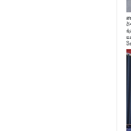
ສະ
ດ້
ຊ
ແລ
ວິ