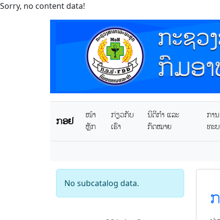
Sorry, no content data!
ໜ້າ
ກ່ຽວກັບ
ນິຕິກໍາ ແລະ
ການຂ
ກອຢ
ຫຼັກ
ເຮົາ
ກົດໝາຍ
ທະບ
No subcatalog data.
ກ