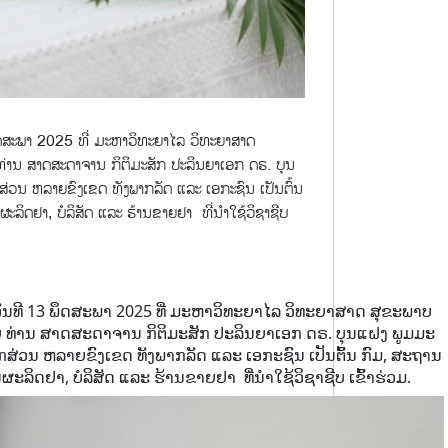
ດສະພາ 2025 ທີ່ ມະຫາວິທະຍາໄລ ວິທະຍາສາດ
ຍ ທ່ານ ສາດສະດາຈານ ກິຕິມະສັກ ປະລິນຍາເອກ ດຣ. ບຸນ
ວນ ຫລາຍຂົງເຂດ ທັງພາກລັດ ແລະ ເອກະຊົນ ເປັນຕົ້ນ
ິດຢາ, ບໍລິສັດ ແລະ ຮ້ານຂາຍຢາ ທີ່ນໍາໃຊ້ວິຊາຊີບ
ນທີ 13 ພຶດສະພາ 2025 ທີ່ ມະຫາວິທະຍາໄລ ວິທະຍາສາດ ສຸຂະພາບ
 ໂດຍ ທ່ານ ສາດສະດາຈານ ກິຕິມະສັກ ປະລິນຍາເອກ ດຣ. ບຸນແຝງ ພູມມະ
່ວນ ຫລາຍຂົງເຂດ ທັງພາກລັດ ແລະ ເອກະຊົນ ເປັນຕົ້ນ ກົມ, ສະຖານ
ິດຢາ, ບໍລິສັດ ແລະ ຮ້ານຂາຍຢາ ທີ່ນໍາໃຊ້ວິຊາຊີບ ເຂົ້າຮ່ວມ.