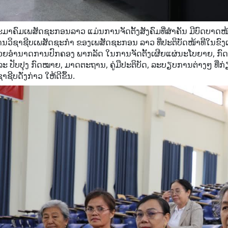
ມາຄົມເພສັດຊະກອນລາວ ແມ່ນການຈັດຕັ້ງສັງຄົມທີ່ສໍາຄັນ ມີບົດບ
ານວິຊາຊີບເພສັດຊະກໍາ ຂອງເພສັດຊະກອນ ລາວ ທີ່ປະຕິບັດໜ້າທີໃນຂົງເ
່ວຍອໍານາດການປົກຄອງ ພາກລັດ ໃນການຈັດຕັ້ງເຜີຍແຜ່ນະໂບຍາຍ, ກ
ະ ປັບປຸງ ກົດໝາຍ, ມາດຕະຖານ, ຄູ່ມືປະຕິບັດ, ລະບຽບການຕ່າງໆ ທີ່ກ່
ຊາຊີບດັ່ງກ່າວ ໃຫ້ດີຂຶ້ນ.