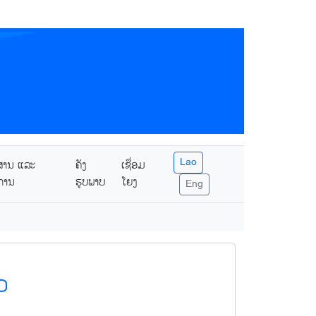
Lao
ສານ ແລະ
ຄັງ
ເຊື່ອມ
ການ
ຮູບພາບ
ໂຍງ
Eng
ວ