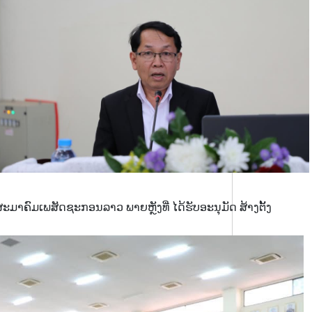
ມາຄົມເພສັດຊະກອນລາວ ພາຍຫຼັງທີ່ ໄດ້ຮັບອະນຸມັດ ສ້າງຕັ້ງ