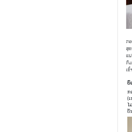
ກອ
ສຸຂ
ແຝ
ກົມ
ເຂົ
ບົ
ກ
(ເ
ໄ
ບັ