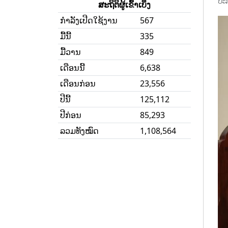
ປະ
ສະຖິຕິຜູ້ເຂົ້າເບິ່ງ
ກໍາລັງເປີດໃຊ້ງານ
567
ມື້ນີ້
335
ມື້ວານ
849
ເດືອນນີ້
6,638
ເດືອນກ່ອນ
23,556
ປີນີ້
125,112
ປີກ່ອນ
85,293
ລວມທັງໝົດ
1,108,564