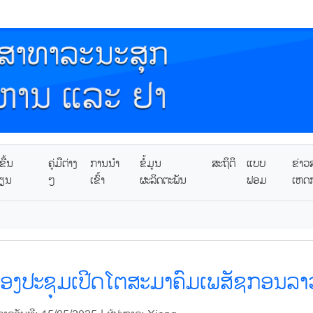
ື້ນ
ຄູ່ມືຕ່າງ
ການນໍາ
ຂໍ້ມູນ
ສະຖິຕິ
ແບບ
ຂ່າວ
ຽນ
ໆ
ເຂົ້າ
ຜະລິດຕະພັນ
ຟອມ
ເຫດ
ອງປະຊຸມເປີດໂຕສະມາຄົມເພສັຊກອນລາ