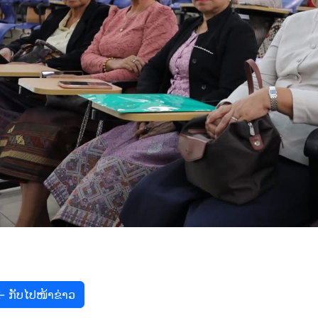
← ກັບໄປໜ້າຂ່າວ