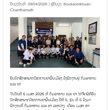
ປັບປຸງວັນທີ: 09/04/2026 | ຜູ້ປັບປຸງ: Souksomkhuan
Chanthamath
ຮັບນັກສຶກສາພາກວິຊາການຢາພື້ນເມືອງ ລົງຝຶກງານຢູ່ ກົມອາຫານ
ແລະ ຢາ
ໃນວັນທີ 6 ເມສາ 2026 ທີ່ ກົມອາຫານ ແລະ ຢາ ໄດ້ຈັດພິທີຮັບ
ນັກສຶກສາພາກວິຊາການຢາພື້ນເມືອງ ປີທີ 5, ຮຸ້ນ ທີ່ 5 ລົງມາ
ຝຶກງານທີ່ ກົມອາຫານ ແລະ ຢາ ລະຫວ່າງ ເດືອນ ເມສາ ຫາ