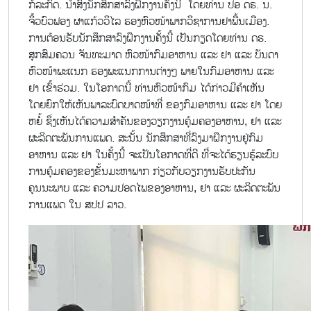
ກໍລະກົດ. ນໍາສົ່ງນັກສຶກສາລົງຝຶກງານຄັ້ງນີ້ ໂດຍທ່ານ ປອ ດຣ. ນ.
ຈິ້ວບົວຟອງ ຜາແກ້ວວິໄລ ຮອງຫົວໜ້າພາກວິຊາການຢາພື້ນເມືອງ.
ການຕ້ອນຮັບນັກສຶກສາລົງຝຶກງານຄັ້ງນີ້ ເປັນກຽດໂດຍທ່ານ ດຣ.
ສຸກສົມຄວນ ຈັນທະມາດ ຫົວໜ້າກົມອາຫານ ແລະ ຢາ ແລະ ບັນດາ
ຫົວໜ້າພະແນກ ຮອງພະແນກການຕ່າງໆ ພາຍໃນກົມອາຫານ ແລະ
ຢາ ເຂົ້າຮ່ວມ. ໃນໂອກາດນີ້ ທ່ານຫົວໜ້າກົມ ໄດ້ກ່າວມີຄໍາເຫັນ
ໂດຍຍົກໃຫ້ເຫັນພາລະບົດບາດໜ້າທີ່ ຂອງກົມອາຫານ ແລະ ຢາ ໂດຍ
ຫຍໍ້ ຊຶ່ງເຫັນໄດ້ຄວາມສໍາຄັນຂອງວຽກງານຄຸ້ມຄອງອາຫານ, ຢາ ແລະ
ຜະລິດຕະພັນການແພດ. ສະນັ້ນ ນັກສຶກສາທີ່ລົງມາຝຶກງານຢູ່ກົມ
ອາຫານ ແລະ ຢາ ໃນຄັ້ງນີ້ ຈະເປັນໂອກາດທີ່ດີ ທີ່ຈະໄດ້ຮຽນຮູ້ລະບົບ
ການຄຸ້ມຄອງຂອງຂັ້ນມະຫາພາກ ກ່ຽວກັບວຽກງານຮັບປະກັນ
ຄຸນນະພາບ ແລະ ຄວາມປອດໄພຂອງອາຫານ, ຢາ ແລະ ຜະລິດຕະພັນ
ການແພດ ໃນ ສປປ ລາວ.