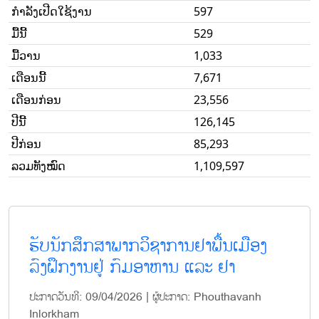
ກໍາລັງເປີດໃຊ້ງານ
597
ມື້ນີ້
529
ມື້ວານ
1,033
ເດືອນນີ້
7,671
ເດືອນກ່ອນ
23,556
ປີນີ້
126,145
ປີກ່ອນ
85,293
ລວມທັງໝົດ
1,109,597
ຮັບນັກສຶກສາພາກວິຊາການຢາພື້ນເມືອງ
ລົງຝຶກງານຢູ່ ກົມອາຫານ ແລະ ຢາ
ປະກາດວັນທີ: 09/04/2026 | ຜູ້ປະກາດ: Phouthavanh
Inlorkham