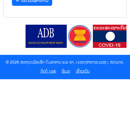
← ກັບໄປໜ້າຂ່າວ
© 2026 ສະຫງວນລິຂະສິດ ກົມອາຫານ ແລະ ຢາ,
ກະຊວງສາທາລະນະສຸກ, ສປປລາວ.
ຕິດຕໍ່ ກອຢ
ອີເມວ
ເຂົ້າລະບົບ