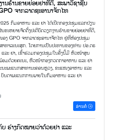
ງານຮ້ານຂາຍຍ່ອຍຢາທີ່ດີ, ສະພາວິຊາຊີບ
GPO ຈາກລາດຊະອານາຈັກໄທ
2025 ກົມອາຫານ ແລະ ຢາ ໄດ້ເປີດກອງປະຊຸມແລກປ່ຽນ
ັນຂະຫຍາຍຈັດຕັ້ງປະຕິບັດວຽກງານຮ້ານຂາຍຍ່ອຍຢາທີ່ດີ,
ອງ GPO ຈາກລາດຊະອານາຈັກໄທ ຢູ່ທີ່ຫ້ອງປະຊຸມ
ສາທາລະນະສຸກ. ໂດຍການເປັນປະທານຂອງທ່ານ ປອ.ດຣ
ແລະ ຢາ, ເຂົ້າຮ່ວມກອງປະຊຸມໃນຄັ້ງນີ້ມີ ຫົວໜ້າສູນ
້ອມດ້ວຍຄະນະ, ຫົວໜ້າກອງກວດກາອາຫານ ແລະ ຢາ
, ຄະນະພະແນກສາທານະຄອນຫຼວງ, ຂະແໜງອາຫານ ແລະ
ລະ ບັນດາພະແນກການພາຍໃນກົມອາຫານ ແລະ ຢາ
g
ອ່ານຕໍ່
ັບ ຮ່າງກົດໝາຍວ່າດ້ວຍຢາ ແລະ