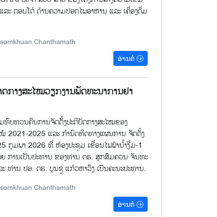
ນ ແລະ ຕອບໂຕ້ ດ້ານຄວາມປອດໄພອາຫານ ແລະ ເຄື່ອງດື່ມ
Souksomkhuan Chanthamath
ອ່ານຕໍ່
ສາດກາງສະໄໝວຽກງານພັດທະນາການຢາ
ຸມທົບທວນຄືນການຈັດຕັ້ງປະຕິບັດກາງສະໄໝຂອງ
ໍ 2021-2025 ແລະ ກໍານົດທິດທາງແຜນການ ຈັດຕັ້ງ
 ກຸມພາ 2026 ທີ່ ຫ້ອງປະຊຸມ ເຂື່ອນໄຟຟ້ານໍ້າງື່ມ-1
ໂດຍ ການເປັນປະທານ ຂອງທ່ານ ດຣ. ສຸກສົມຄວນ ຈັນທະ
 ທ່ານ ປອ. ດຣ. ບຸນຊູ ແກ້ວຫາວົງ ເປັນຄະນະປະທານ.
Souksomkhuan Chanthamath
ອ່ານຕໍ່