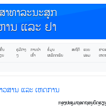
ື້ນ
ຄູ່ມືຕ່າງ
ການນໍາ
ຂໍ້ມູນ
ສະຖິຕິ
ແບບ
ຂ່າວ
ຽນ
ໆ
ເຂົ້າ
ຜະລິດຕະພັນ
ຟອມ
ເຫດ
່າວສານ ແລະ ເຫດການ
ກອງປະຊຸມຖອດຖອນບົດຮຽນກາ