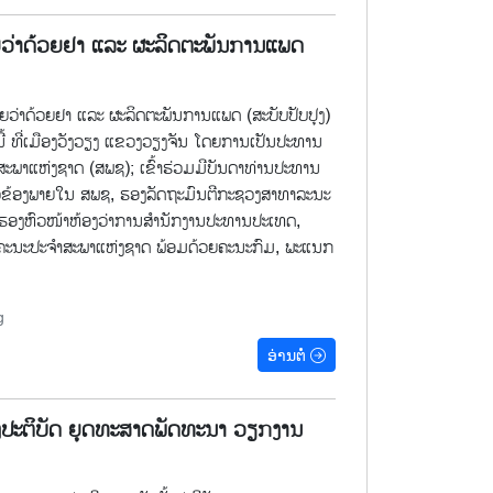
່າດ້ວຍຢາ ແລະ ຜະລິດຕະພັນການແພດ
່າດ້ວຍຢາ ແລະ ຜະລິດຕະພັນການແພດ (ສະບັບປັບປຸງ)
ນີ້ ທີ່ເມືອງວັງວຽງ ແຂວງວຽງຈັນ ໂດຍການເປັນປະທານ
ະພາແຫ່ງຊາດ (ສພຊ); ເຂົ້າຮ່ວມມີບັນດາທ່ານປະທານ
ວຂ້ອງພາຍໃນ ສພຊ, ຮອງລັດຖະມົນຕີກະຊວງສາທາລະນະ
, ຮອງຫົວໜ້າຫ້ອງວ່າການສໍານັກງານປະທານປະເທດ,
ຄະນະປະຈໍາສະພາແຫ່ງຊາດ ພ້ອມດ້ວຍຄະນະກົມ, ພະແນກ
g
ອ່ານຕໍ່
້ງປະຕິບັດ ຍຸດທະສາດພັດທະນາ ວຽກງານ