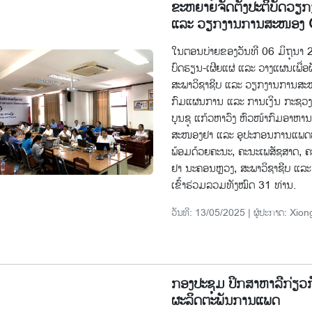
ຂະຫຍາຍຈັດຕັ້ງປະຕິບັດວຽກ
ແລະ ວຽກງານການສະໜອງ 
ໃນຕອນບ່າຍຂອງວັນທີ 06 ມິຖຸນາ 
ບົດຮຽນ-ເຜີຍແຜ່ ແລະ ວາງແຜນເພື່ອຜ
ສະພາວິຊາຊີບ ແລະ ວຽກງານການສະໜ
ກົມແຜນການ ແລະ ການເງິນ ກະຊວງ
ບຸນຊູ ແກ້ວຫາວົງ ຫົວໜ້າກົມອາຫານ 
ສະໜອງຢາ ແລະ ອຸປະກອນການແພດພ
ພ້ອມດ້ວຍຄະນະ, ຄະນະເພສັຊສາດ
ຢາ ນະຄອນຫຼວງ, ສະພາວິຊາຊີບ ແ
ເຂົ້າຮ່ວມລວມທັງໝົດ 31 ທ່ານ.
ວັນທີ: 13/05/2025 | ຜູ້ປະກາດ: Xion
ກອງປະຊຸມ ປຶກສາຫາລືກ່ຽວກ
ຜະລິດຕະພັນການແພດ