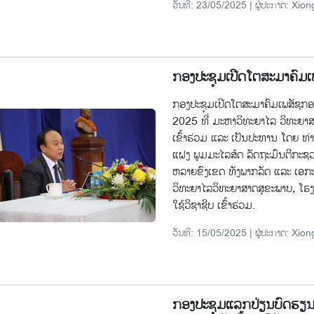
ວັນທີ: 23/05/2025 | ຜູ້ປະກາດ: Xion
ກອງປະຊຸມເປີດໂຕສະມາຄົມ
ກອງປະຊຸມເປີດໂຕສະມາຄົມເພສັຊກອ
2025 ທີ່ ມະຫາວິທະຍາໄລ ວິທະຍາສາດ
ເຂົ້າຮ່ວມ ແລະ ເປັນປະທານ ໂດຍ ທ່
ແຝງ ພູມມະໄລສ້ດ ລັດຖະມົນຕີກະຊ
ຫລາຍຂົງເຂດ ທັງພາກລັດ ແລະ ເອກະຊ
ວິທະຍາໄລວິທະຍາສາດສຸຂະພາບ, ໂຮງຫ
ໃຊ້ວິຊາຊີບ ເຂົ້າຮ່ວມ.
ວັນທີ: 15/05/2025 | ຜູ້ປະກາດ: Xion
ກອງປະຊຸມແລກປ່ຽນບົດຮຽນ-