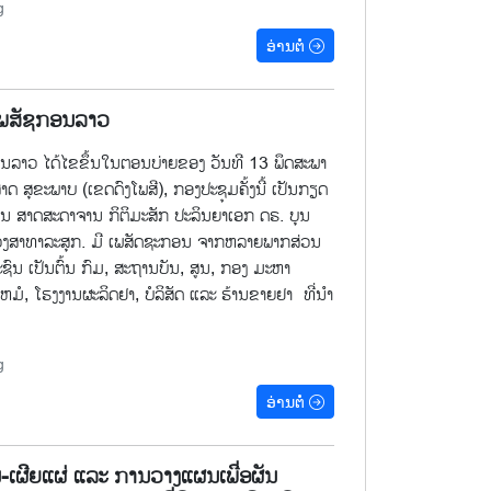
g
ອ່ານຕໍ່
ເພສັຊກອນລາວ
ນລາວ ໄດ້ໄຂຂຶ້ນໃນຕອນບ່າຍຂອງ ວັນທີ 13 ພຶດສະພາ
 ສຸຂະພາບ (ເຂດດົງໂພສີ), ກອງປະຊຸມຄັ້ງນີ້ ເປັນກຽດ
ານ ສາດສະດາຈານ ກິຕິມະສັກ ປະລິນຍາເອກ ດຣ. ບຸນ
ວງສາທາລະສຸກ. ມີ ເພສັດຊະກອນ ຈາກຫລາຍພາກສ່ວນ
ົນ ເປັນຕົ້ນ ກົມ, ສະຖານບັນ, ສູນ, ກອງ ມະຫາ
ມໍ, ໂຮງງານຜະລິດຢາ, ບໍລິສັດ ແລະ ຮ້ານຂາຍຢາ ທີ່ນໍາ
g
ອ່ານຕໍ່
ເຜີຍແຜ່ ແລະ ການວາງແຜນເພື່ອຜັນ