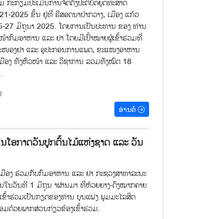
ມ ກະກຽມປະເມີນການຈັດຕັ້ງປະຕິບັດຍຸດທະສາດ
2025 ຂຶ້ນ ຢູ່ທີ່ ຣີສອດນາປ່າກວາງ, ເມືອງ ແກ້ວ
25-27 ມິຖຸນາ 2025. ໂດຍການເປັນປະທານ ຂອງ ທ່ານ
ໜ້າກົມອາຫານ ແລະ ຢາ ໂດຍມີເປົ້າໝາຍຜູ້ເຂົ້າຮ່ວມທີ່
ນສະໜອງຢາ ແລະ ອຸປະກອນການແພດ, ຂະແໜງອາຫານ
ມືອງ ທັງຫົວໜ້າ ແລະ ວິຊາການ ລວມທັງໝົດ 18
.
g
ອ່ານຕໍ່
ຢາ ໃນ​ໂອ​ກາດວັນປູກຕົ້ນໄມ້ແຫ່ງຊາດ ​ແລະ ວັນ
ເມືອງ ຮ່ວມກັບກົມອາຫານ ແລະ ຢາ ກະຊວງສາທາລະນະ
ຶ້ນໃນວັນ​ທີ 1 ມິ​ຖຸ​ນ າຜ່ານມາ ທີ່ຫ້ວຍຍາງ-ດົງໝາກຄາຍ
ເຂົ້າຮ່ວມເປັນກຽດຂອງທ່ານ ບຸນແຝງ ພູມມະໄລສິດ
ອມດ້ວຍພາກສ່ວນກ່ຽວຂ້ອງເຂົ້າຮ່ວມ.