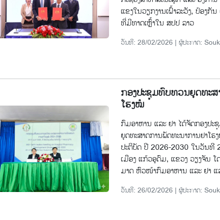
ແຂງໃນວຽກງານເຝົ້າລະວັງ, ປ້ອງກັ
ທີ່ມີທາດເຫຼົ້າໃນ ສປປ ລາວ
ວັນທີ: 28/02/2026 | ຜູ້ປະກາດ: 
ກອງປະຊຸມທົບທວນຍຸດທະ
ໂຮງໝໍ
ກົມອາຫານ ແລະ ຢາ ໄດ້ຈັດກອງປະຊ
ຍຸດທະສາດການພັດທະນາການຢາໂຮງໝ
ປະຕິບັດ ປີ 2026-2030 ໃນວັນທີ 25
ເມືອງ ແກ້ວອຸດົມ, ແຂວງ ວຽງຈັນ 
ມາດ ຫົວໜ້າກົມອາຫານ ແລະ ຢາ ແລະ
ວັນທີ: 26/02/2026 | ຜູ້ປະກາດ: 