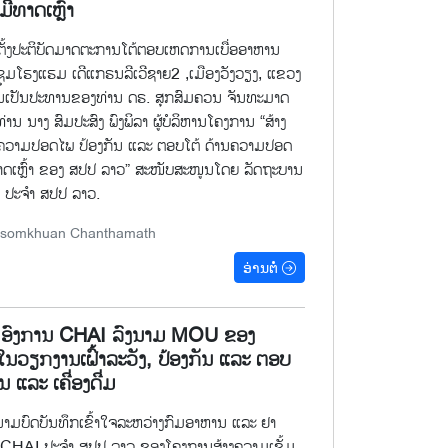
ມີທາດເຫຼົ້າ
້ງປະຕິບັດມາດຕະການໂຕ້ຕອບເຫດການເບື່ອອາຫານ
່ ປະຊຸມໂຮງແຮມ ເດີແກຣນລີເວີຊາຍ2 ,ເມືອງວັງວຽງ, ແຂວງ
ນເປັນປະທານຂອງທ່ານ ດຣ. ສຸກສົມຄວນ ຈັນທະມາດ
 ນາງ ສົມປະສົງ ພົງພິລາ ຜູ້ບໍລິຫານໂຄງການ “ສ້າງ
ຄວາມປອດໄພ ປ້ອງກັນ ແລະ ຕອບໂຕ້ ດ້ານຄວາມປອດ
ທາດເຫຼົ້າ ຂອງ ສປປ ລາວ” ສະໜັບສະໜູນໂດຍ ລັດຖະບານ
 ປະຈໍາ ສປປ ລາວ.
Souksomkhuan Chanthamath
ອ່ານຕໍ່
 ອົງການ CHAI ລົງນາມ MOU ຂອງ
ນວຽກງານເຝົ້າລະວັງ, ປ້ອງກັນ ແລະ ຕອບ
ແລະ ເຄື່ອງດື່ມ
ນາມບົດບັນທຶກເຂົ້າໃຈລະຫວ່າງກົມອາຫານ ແລະ ຢາ
 CHAI ປະຈຳ ສປປ ລາວ ຂອງໂຄງການສ້າງຄວາມເຂັ້ມ