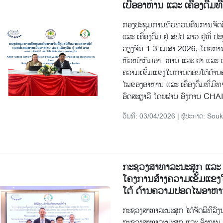
ເບື່ອອາຫານ ແລະ ເຄື່ອງດື່ມທີ່
ກອງປະຊຸມການທົບທວນຄືນການຈັດຕັ
ແລະ ເຄື່ອງດື່ມ ຢູ່ ສປປ ລາວ ຢູ່ທີ
ວຽງຈັນ 1-3 ເມສາ 2026, ໂດຍກາ
ຫົວໜ້າກົມອາ ຫານ ແລະ ຢາ ແລະ ທ່ານ
ຄວາມເຂັ້ມແຂງໃນການຕອບໂຕ້ດ້ານ
ໄພຂອງອາຫານ ແລະ ເຄື່ອງດື່ມທີ່ມີ
ອົດສະຕຼາລີ ໂດຍຜ່ານ ອົງການ CHAI
ວັນທີ: 03/04/2026 | ຜູ້ປະກາດ: 
ກະຊວງສາທາລະນະສຸກ ແລະ
ໂຄງການສ້າງຄວາມເຂັ້ມແຂງໃ
ໂຕ້ ດ້ານຄວາມປອດໄພອາຫານ 
ກະຊວງສາທາລະນະສຸກ ໄດ້ຈັດພິທີລົງ
ກະຊວງສາທາລະນະສຸກ ແລະ ອົງການ