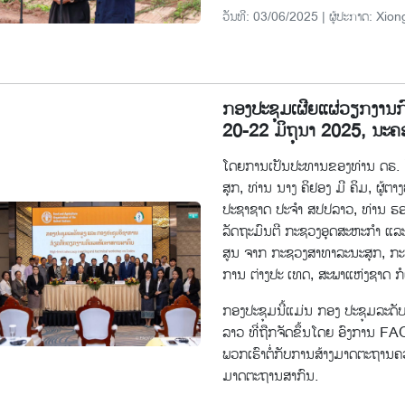
ວັນທີ: 03/06/2025 | ຜູ້ປະກາດ: Xion
ກອງປະຊຸມເຜີຍແຜ່ວຽກງານກົ
20-22 ມິຖຸນາ 2025, ນະ
ໂດຍການເປັນປະທານຂອງທ່ານ ດຣ. ໄ
ສຸກ, ທ່ານ ນາງ ຄິຢອງ ມີ ຄິມ, ຜູ
ປະຊາຊາດ ປະຈຳ ສປປລາວ, ທ່ານ ຮອງ
ລັດຖະມົນຕີ ກະຊວງອຸດສະຫະກຳ ແລະ 
ສູນ ຈາກ ກະຊວງສາທາລະນະສຸກ, ກະສ
ການ ຕ່າງປະ ເທດ, ສະພາແຫ່ງຊາດ ກໍເ
ກອງປະຊຸມນີ້ແມ່ນ ກອງ ປະຊຸມລະດັບ
ລາວ ທີ່ຖືກຈັດຂຶ້ນໂດຍ ອົງການ FA
ພວກເຮົາຕໍ່ກັບການສ້າງມາດຕະຖາ
ມາດຕະຖານສາກົນ.