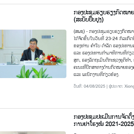
ກອງປະຊຸມຮຽບຮຽງກົດໝາຍວ
(ສະບັບປັບປຸງ)
(ສພຊ) - ກອງປະຊຸມຮຽບຮຽງກົດໝາຍວ
ໄດ້ຈັດຂຶ້ນໃນວັນທີ 23-24 ກໍລະກົດ
ຂອງທ່ານ ຄໍາໃບ ດຳລັດ ຮອງປະທານສ
ແລະ ຮອງປະທານກຳມາທິການທີ່ກ່ຽ
ສຸກ, ຮອງລັດຖະມົນຕີກະຊວງຍຸຕິທໍາ
ຄະນະທີ່ປຶກສາທາງດ້ານກົດໝາຍຂອງ
ແລະ ພະນັກງານທີ່ກ່ຽວຂ້ອງ.
ວັນທີ: 04/08/2025 | ຜູ້ປະກາດ: Xion
ກອງປະຊຸມປະເມີນການຈັດຕັ
ການຢາໂຮງໝໍ 2021-2025