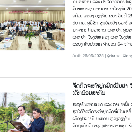
ກົມອາຫານ ແລະ ຢາ ໄດ້ຈັດກອງປະຊຸ
ພັດທະນາວຽກງານການຢາໂຮງໝໍ 2021-
ອຸດົມ, ແຂວງ ວຽງຈັນ ຂອງ ວັນທີ 
ປອ ດຣ. ສຸຣິສັກ ສູນວໍລະວົງ ຮອງຫົວ
ມາຈາກ: ກົມອາຫານ ແລະ ຢາ, ສູ
ແລະ ຢາ, ໂຮງໝໍແຂວງ ແລະ ໂຮງໝໍເ
ແຂວງ ທົ່ວປະເທດ ຈຳນວນ 64 ທ່ານ
ວັນທີ: 26/06/2025 | ຜູ້ປະກາດ: Xion
ຈັດ​ກິດ​ຈະ​ກຳ​ປູກ​ພືດ​ເປັນ​
ເດັກນ້ອຍສາກົນ
ສະຖາບັນການແພດ ແລະ ການຢາພື້ນ
ສຸກໄດ້ຈັດກິດຈະກໍາປູກພືດທີ່ເປັນຢາຂ
ເມືອງໄຊທານີ ນະຄອນ ຫຼວງວຽງຈັນ 
ລັດຖະມົນຕີກະຊວງສາທາລະນະສຸກ ພ້