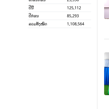
ປີນີ້
125,112
ປີກ່ອນ
85,293
ລວມທັງໝົດ
1,108,564