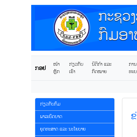
ໜ້າ
ກ່ຽວກັບ
ນິຕິກໍາ ແລະ
ການຂ
ກອຢ
ຫຼັກ
ເຮົາ
ກົດໝາຍ
ທະບ
ກ່ຽວກັບກົມ
ຂ
ພາລະບົດບາດ
ຍຸດທະສາດ ແລະ ນະໂຍບາຍ