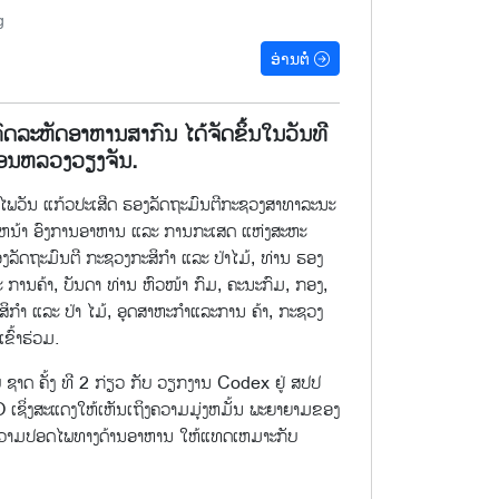
g
ອ່ານຕໍ່
ດລະຫັດອາຫານສາກົນ ໄດ້ຈັດຂຶ້ນໃນວັນທີ
ຄອນຫລວງວຽງຈັນ.
ພວັນ ແກ້ວປະເສີດ ຮອງລັດຖະມົນຕີກະຊວງສາທາລະນະ
້ຕາງຫນ້າ ອົງການອາຫານ ແລະ ການກະເສດ ແຫ່ງສະຫະ
ລັດຖະມົນຕີ ກະຊວງກະສິກຳ ແລະ ປ່າໄມ້, ທ່ານ ຮອງ
ການຄ້າ, ບັນດາ ທ່ານ ຫົວໜ້າ ກົມ, ຄະນະກົມ, ກອງ,
ິກຳ ແລະ ປ່າ ໄມ້, ອຸດສາຫະກຳແລະການ ຄ້າ, ກະຊວງ
ຂົ້າຮ່ວມ.
 ຊາດ ຄັ້ງ ທີ 2 ກ່ຽວ ກັບ ວຽກງານ Codex ຢູ່ ສປປ
O ເຊິ່ງສະແດງໃຫ້ເຫັນເຖິງຄວາມມຸ່ງຫມັ້ນ ພະຍາຍາມຂອງ
ນຄວາມປອດໄພທາງດ້ານອາຫານ ໃຫ້ແທດເຫມາະກັບ