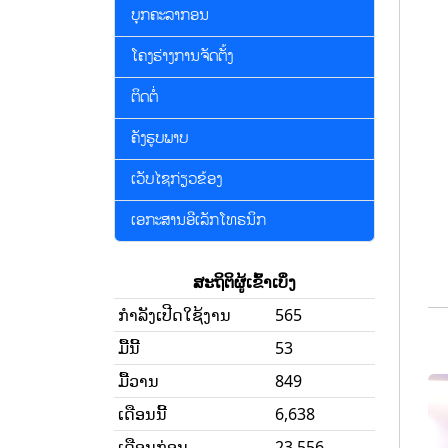
ບຸກຄະລາກອນ
ໂຄງຮ່າງການຈັດຕັ້ງ
ຕິດຕໍ່
ຄັງຮູບພາບ
ເວັບໄຊກ່ຽວຂ້ອງ
ເອກະສານອີເລັກໂທຣນິກ
ສະຖິຕິຜູ້ເຂົ້າເບິ່ງ
ກໍາລັງເປີດໃຊ້ງານ
565
ມື້ນີ້
53
ມື້ວານ
849
ເດືອນນີ້
6,638
ເດືອນກ່ອນ
23,556