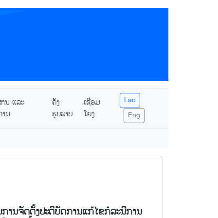
Lao
ສານ ແລະ
ຄັງ
ເຊື່ອມ
ການ
ຮູບພາບ
ໂຍງ
Eng
ນຈັດຕັ້ງປະຕິບັດການແກ້ໄຂກໍລະນີການ